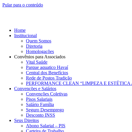
Pular para o conteúdo
Home
Institucional
Quem Somos
Diretoria
Homologações
Convênios para Associados
Vital Saúde
Parque aquatico Havaí
Central dos Benefícios
Rede de Postos Tradição
PERFORMANCE CLEAN “LIMPEZA E ESTÉTICA
Convenções e Salários
Convenções Coletivas
Pisos Salariais
Salário Família
Seguro Desemprego
Desconto INSS
Seus Direitos
Abono Salarial – PIS
Carteira de Trabalho