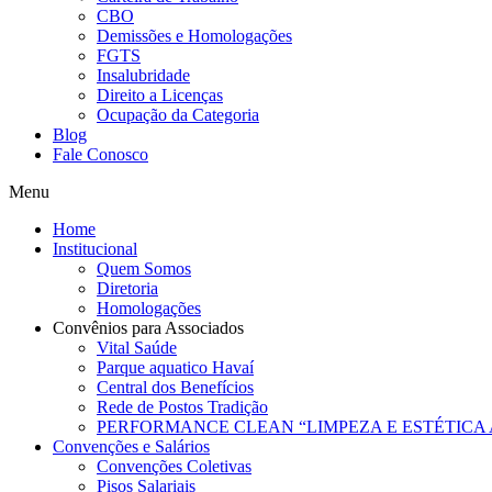
CBO
Demissões e Homologações
FGTS
Insalubridade
Direito a Licenças
Ocupação da Categoria
Blog
Fale Conosco
Menu
Home
Institucional
Quem Somos
Diretoria
Homologações
Convênios para Associados
Vital Saúde
Parque aquatico Havaí
Central dos Benefícios
Rede de Postos Tradição
PERFORMANCE CLEAN “LIMPEZA E ESTÉTICA
Convenções e Salários
Convenções Coletivas
Pisos Salariais