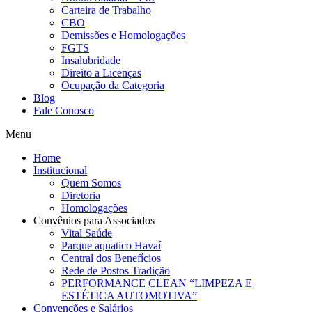
Carteira de Trabalho
CBO
Demissões e Homologações
FGTS
Insalubridade
Direito a Licenças
Ocupação da Categoria
Blog
Fale Conosco
Menu
Home
Institucional
Quem Somos
Diretoria
Homologações
Convênios para Associados
Vital Saúde
Parque aquatico Havaí
Central dos Benefícios
Rede de Postos Tradição
PERFORMANCE CLEAN “LIMPEZA E
ESTÉTICA AUTOMOTIVA”
Convenções e Salários