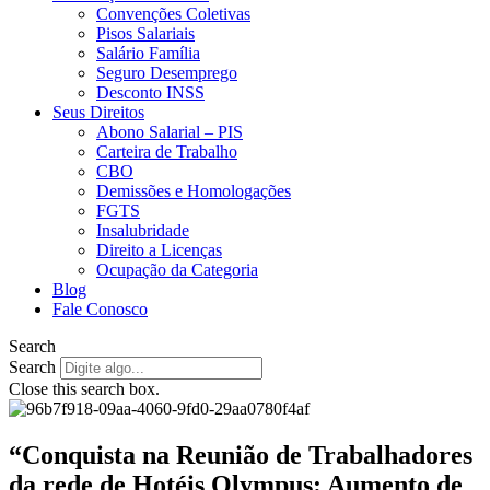
Convenções Coletivas
Pisos Salariais
Salário Família
Seguro Desemprego
Desconto INSS
Seus Direitos
Abono Salarial – PIS
Carteira de Trabalho
CBO
Demissões e Homologações
FGTS
Insalubridade
Direito a Licenças
Ocupação da Categoria
Blog
Fale Conosco
Search
Search
Close this search box.
“Conquista na Reunião de Trabalhadores
da rede de Hotéis Olympus: Aumento de