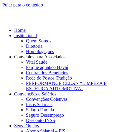
Pular para o conteúdo
Home
Institucional
Quem Somos
Diretoria
Homologações
Convênios para Associados
Vital Saúde
Parque aquatico Havaí
Central dos Benefícios
Rede de Postos Tradição
PERFORMANCE CLEAN “LIMPEZA E
ESTÉTICA AUTOMOTIVA”
Convenções e Salários
Convenções Coletivas
Pisos Salariais
Salário Família
Seguro Desemprego
Desconto INSS
Seus Direitos
Abono Salarial – PIS