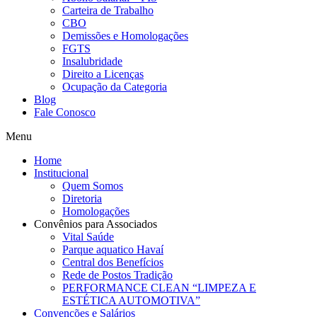
Carteira de Trabalho
CBO
Demissões e Homologações
FGTS
Insalubridade
Direito a Licenças
Ocupação da Categoria
Blog
Fale Conosco
Menu
Home
Institucional
Quem Somos
Diretoria
Homologações
Convênios para Associados
Vital Saúde
Parque aquatico Havaí
Central dos Benefícios
Rede de Postos Tradição
PERFORMANCE CLEAN “LIMPEZA E
ESTÉTICA AUTOMOTIVA”
Convenções e Salários